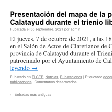
Presentación del mapa de la p
Calatayud durante el trienio li
Publicada el
30 septiembre, 2021
por
admin
El jueves, 7 de octubre de 2021, a las 1
en el Salón de Actos de Claretianos de 
provincia de Calatayud durante el Trie
patrocinado por el Ayuntamiento de C
leyendo
→
Publicado en
El CEB
,
Noticias
,
Publicaciones
|
Etiquetado
geogr
en
publicaciones
|
Comentarios desactivados
Presentación
del
←
Entradas más antiguas
mapa
de
la
provincia