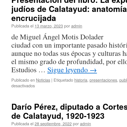
judíos de Calatayud: anatomí
encrucijada
Publicada el
13 marzo, 2023
por
admin
de Miguel Ángel Motis Dolader 
ciudad con un importante pasado históric
aunque no todas sus épocas y culturas h
el mismo grado de profundidad, por ello
Estudios …
Sigue leyendo
→
Publicado en
Noticias
|
Etiquetado
historia
,
presentaciones
,
publ
en
desactivados
Presentación
del
libro:
Darío Pérez, diputado a Cortes 
La
de Calatayud, 1920-1923
expulsión
de
Publicada el
28 septiembre, 2022
por
admin
los