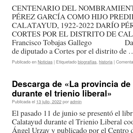
judíos
CENTENARIO DEL NOMBRAMIENT
de
PÉREZ GARCÍA COMO HIJO PRED
Calatayud:
anatomía
CALATAYUD, 1922-2022 DARÍO PÉ
de
CORTES POR EL DISTRITO DE CAL
una
encrucijada
Francisco Tobajas Gallego Darío 
de diputado a Cortes por el distrito de
Publicado en
Noticias
|
Etiquetado
biografías
,
historia
|
Comentar
Descarga de «La provincia de
durante el trienio liberal»
Publicada el
13 julio, 2022
por
admin
El pasado 11 de junio se presentó el lib
Calatayud durante el Trienio Liberal co
Ángel Urzay y publicado por el Centro 