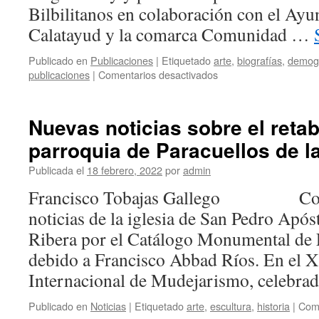
Bilbilitanos en colaboración con el Ay
Calatayud y la comarca Comunidad …
Publicado en
Publicaciones
|
Etiquetado
arte
,
biografías
,
demogr
en
publicaciones
|
Comentarios desactivados
Descarga
de
«La
Nuevas noticias sobre el reta
provincia
parroquia de Paracuellos de l
de
Calatayud
Publicada el
18 febrero, 2022
por
admin
durante
el
Francisco Tobajas Gallego Con
trienio
noticias de la iglesia de San Pedro Após
liberal»
Ribera por el Catálogo Monumental de 
debido a Francisco Abbad Ríos. En el 
Internacional de Mudejarismo, celebr
Publicado en
Noticias
|
Etiquetado
arte
,
escultura
,
historia
|
Come