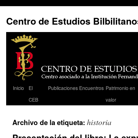
Centro de Estudios Bilbilitano
Saltar
Inicio
El
Publicaciones
Encuentros
Patrimonio en
al
CEB
valor
contenido
historia
Archivo de la etiqueta:
Presentación del libro: La exp