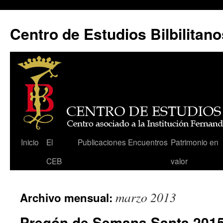
Centro de Estudios Bilbilitano
Saltar
Inicio
El
Publicaciones
Encuentros
Patrimonio en
al
CEB
valor
contenido
marzo 2013
Archivo mensual:
Pregón de Semana Santa 201