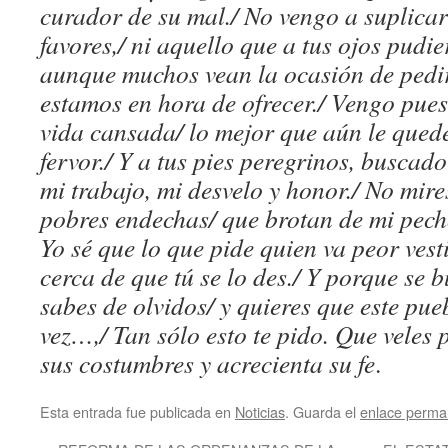
curador de su mal./ No vengo a suplicar
favores,/ ni aquello que a tus ojos pudi
aunque muchos vean la ocasión de pedir
estamos en hora de ofrecer./ Vengo pues
vida cansada/ lo mejor que aún le qued
fervor./ Y a tus pies peregrinos, buscad
mi trabajo, mi desvelo y honor./ No mires
pobres endechas/ que brotan de mi pech
Yo sé que lo que pide quien va peor vest
cerca de que tú se lo des./ Y porque se 
sabes de olvidos/ y quieres que este pue
vez…,/ Tan sólo esto te pido. Que veles p
sus costumbres y acrecienta su fe
.
Esta entrada fue publicada en
Noticias
. Guarda el
enlace perma