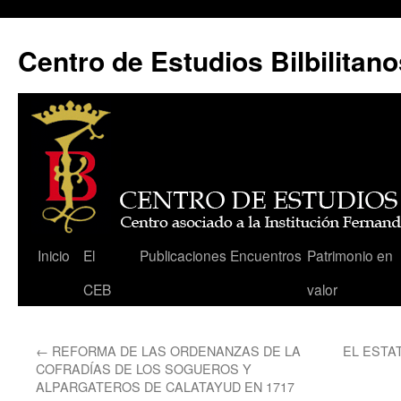
Centro de Estudios Bilbilitano
Saltar
Inicio
El
Publicaciones
Encuentros
Patrimonio en
al
CEB
valor
contenido
←
REFORMA DE LAS ORDENANZAS DE LA
EL ESTA
COFRADÍAS DE LOS SOGUEROS Y
ALPARGATEROS DE CALATAYUD EN 1717