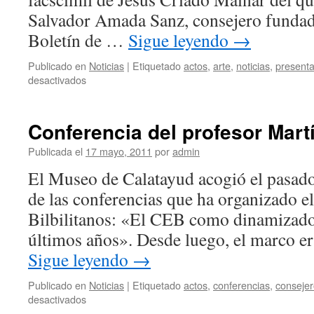
Salvador Amada Sanz, consejero fundad
Boletín de …
Sigue leyendo
→
Publicado en
Noticias
|
Etiquetado
actos
,
arte
,
noticias
,
present
en
desactivados
Presentación
del
libro
Conferencia del profesor Mar
sobre
la
Publicada el
17 mayo, 2011
por
admin
Portada
El Museo de Calatayud acogió el pasado
de
Santa
de las conferencias que ha organizado e
María
Bilbilitanos: «El CEB como dinamizador
a
Cargo
últimos años». Desde luego, el marco er
de
Sigue leyendo
→
Jesús
Criado
Publicado en
Noticias
|
Etiquetado
actos
,
conferencias
,
conseje
en
desactivados
Conferencia