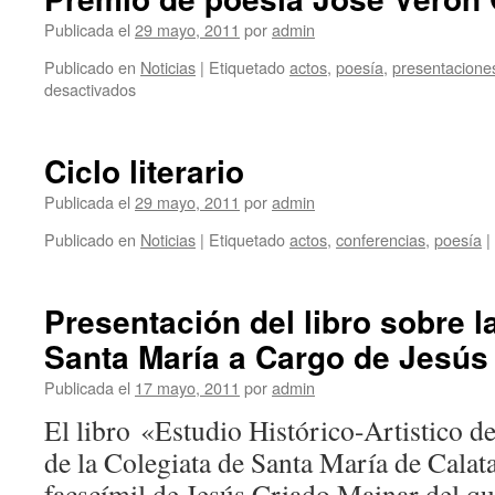
Publicada el
29 mayo, 2011
por
admin
Publicado en
Noticias
|
Etiquetado
actos
,
poesía
,
presentacione
en
desactivados
Premio
de
poesía
Ciclo literario
José
Verón
Publicada el
29 mayo, 2011
por
admin
Gormaz
Publicado en
Noticias
|
Etiquetado
actos
,
conferencias
,
poesía
|
Presentación del libro sobre l
Santa María a Cargo de Jesús
Publicada el
17 mayo, 2011
por
admin
El libro «Estudio Histórico-Artistico de
de la Colegiata de Santa María de Calat
facscímil de Jesús Criado Mainar del q