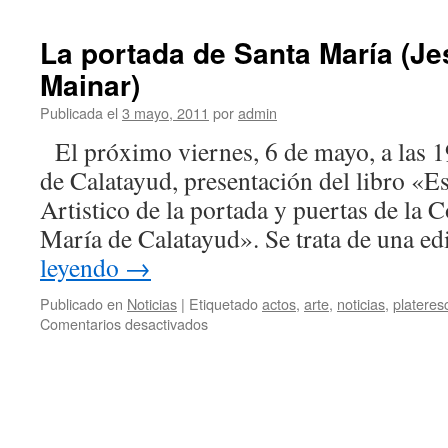
del
profesor
La portada de Santa María (Je
Martín
Mainar)
Bueno
Publicada el
3 mayo, 2011
por
admin
El próximo viernes, 6 de mayo, a las 1
de Calatayud, presentación del libro «E
Artistico de la portada y puertas de la C
María de Calatayud». Se trata de una e
leyendo
→
Publicado en
Noticias
|
Etiquetado
actos
,
arte
,
noticias
,
plateres
en
Comentarios desactivados
La
portada
de
Santa
María
(Jesús