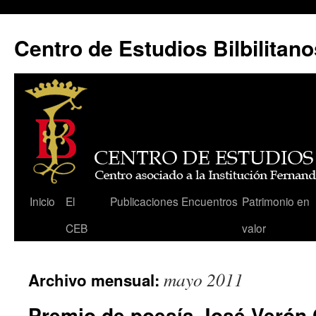
Centro de Estudios Bilbilitano
Saltar
Inicio
El
Publicaciones
Encuentros
Patrimonio en
al
CEB
valor
contenido
mayo 2011
Archivo mensual:
Premio de poesía José Verón