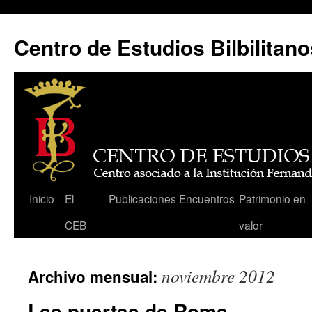
Centro de Estudios Bilbilitano
Saltar
Inicio
El
Publicaciones
Encuentros
Patrimonio en
al
CEB
valor
contenido
noviembre 2012
Archivo mensual:
Las puertas de Roma