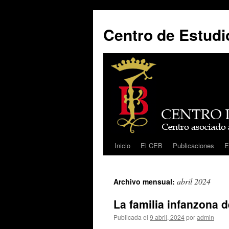
Centro de Estudio
Inicio
El CEB
Publicaciones
E
Saltar
al
abril 2024
Archivo mensual:
contenido
La familia infanzona d
Publicada el
9 abril, 2024
por
admin