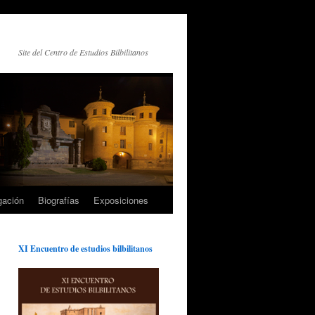
Site del Centro de Estudios Bilbilitanos
gación
Biografías
Exposiciones
XI Encuentro de estudios bilbilitanos