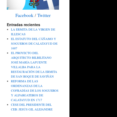
Facebook
/
Twitter
Entradas recientes
LA ERMITA DE LA VIRGEN DE
ILLESCAS
EL ESTATUTO DEL CÁÑAMO Y
SOGUEROS DE CALATAYUD DE
1607
EL PROYECTO DEL
ARQUITECTO BILBILITANO
JOSÉ MARÍA LAFUENTE
VILLALBA PARA LA
RESTAURACIÓN DE LA ERMITA
DE SAN ROQUE DE SAVIÑÁN
REFORMA DE LAS
ORDENANZAS DE LA
COFRADÍAS DE LOS SOGUEROS
Y ALPARGATEROS DE
CALATAYUD EN 1717
CESE DEL PRESIDENTE DEL
CEB: JESÚS GIL ALEJANDRE