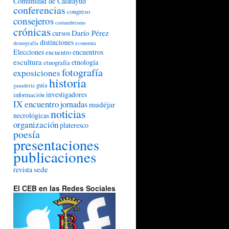
Comunidad de Calatayud
conferencias
congreso
consejeros
costumbrismo
crónicas
Darío Pérez
cursos
distinciones
demografía
economía
Elecciones
encuentros
encuentro
escultura
etnología
etnografía
fotografía
exposiciones
historia
guía
ganadería
investigadores
información
IX encuentro
jornadas
mudéjar
noticias
necrológicas
organización
plateresco
poesía
presentaciones
publicaciones
sede
revista
El CEB en las Redes Sociales