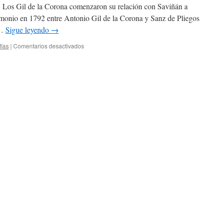
Gil de la Corona comenzaron su relación con Saviñán a
rimonio en 1792 entre Antonio Gil de la Corona y Sanz de Pliegos
 …
Sigue leyendo
→
en
fías
|
Comentarios desactivados
La
familia
infanzona
de
los
Gil
de
la
Corona