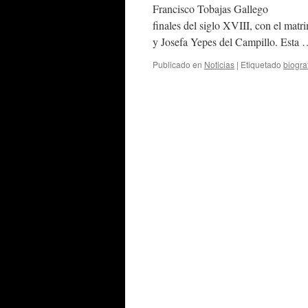
Francisco Tobajas Gallego Los 
finales del siglo XVIII, con el mat
y Josefa Yepes del Campillo. Esta
Publicado en
Noticias
|
Etiquetado
biogra