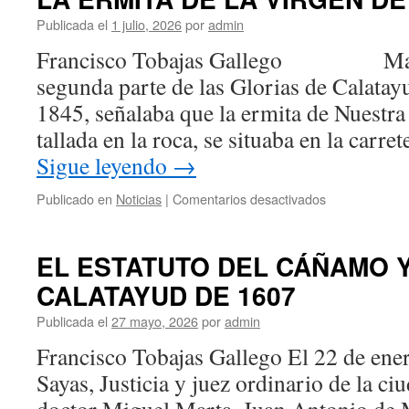
Publicada el
1 julio, 2026
por
admin
Francisco Tobajas Gallego Marian
segunda parte de las Glorias de Calata
1845, señalaba que la ermita de Nuestra 
tallada en la roca, se situaba en la carr
Sigue leyendo
→
en
Publicado en
Noticias
|
Comentarios desactivados
LA
ERMITA
DE
EL ESTATUTO DEL CÁÑAMO 
LA
CALATAYUD DE 1607
VIRGEN
DE
Publicada el
27 mayo, 2026
por
admin
ILLESCAS
Francisco Tobajas Gallego El 22 de ene
Sayas, Justicia y juez ordinario de la ci