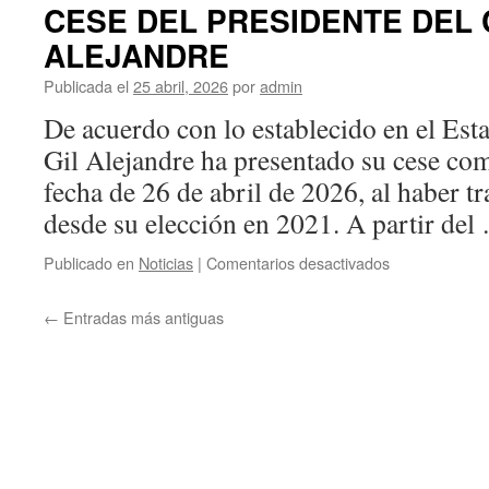
LAS
CESE DEL PRESIDENTE DEL 
ORDENANZA
ALEJANDRE
DE
LA
Publicada el
25 abril, 2026
por
admin
COFRADÍAS
DE
De acuerdo con lo establecido en el Est
LOS
Gil Alejandre ha presentado su cese co
SOGUEROS
Y
fecha de 26 de abril de 2026, al haber t
ALPARGATE
desde su elección en 2021. A partir de
DE
CALATAYUD
en
Publicado en
Noticias
|
Comentarios desactivados
EN
CESE
1717
DEL
←
Entradas más antiguas
PRESIDENT
DEL
CEB:
JESÚS
GIL
ALEJANDRE