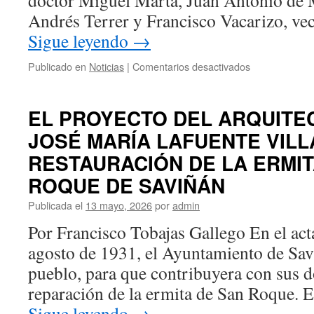
doctor Miguel Marta, Juan Antonio de 
Andrés Terrer y Francisco Vacarizo, ve
Sigue leyendo
→
en
Publicado en
Noticias
|
Comentarios desactivados
EL
ESTATUTO
DEL
EL PROYECTO DEL ARQUITEC
CÁÑAMO
JOSÉ MARÍA LAFUENTE VILL
Y
SOGUEROS
RESTAURACIÓN DE LA ERMIT
DE
CALATAYUD
ROQUE DE SAVIÑÁN
DE
Publicada el
13 mayo, 2026
por
admin
1607
Por Francisco Tobajas Gallego En el act
agosto de 1931, el Ayuntamiento de Savi
pueblo, para que contribuyera con sus d
reparación de la ermita de San Roque. 
Sigue leyendo
→