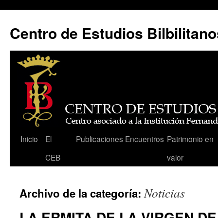
Centro de Estudios Bilbilitano
Saltar
Inicio
El
Publicaciones
Encuentros
Patrimonio en
al
CEB
valor
contenido
Noticias
Archivo de la categoría:
LA ERMITA DE LA VIRGEN DE