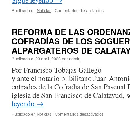
en
Publicado en
Noticias
|
Comentarios desactivados
EL
PROYECTO
DEL
REFORMA DE LAS ORDENANZ
ARQUITECT
COFRADÍAS DE LOS SOGUER
BILBILITANO
JOSÉ
ALPARGATEROS DE CALATAY
MARÍA
LAFUENTE
Publicada el
29 abril, 2026
por
admin
VILLALBA
Por Francisco Tobajas Gallego El
PARA
LA
y ante el notario bilbilitano Juan Anton
RESTAURAC
cofrades de la Cofradía de San Pascual B
DE
LA
iglesia de San Francisco de Calatayud,
ERMITA
leyendo
→
DE
SAN
en
Publicado en
Noticias
|
Comentarios desactivados
ROQUE
REFORMA
DE
DE
SAVIÑÁN