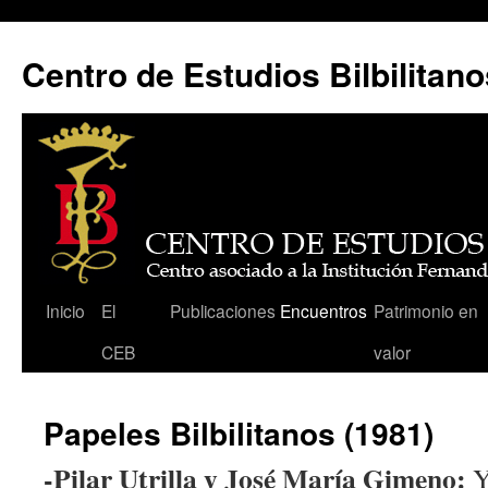
Centro de Estudios Bilbilitano
Saltar
Inicio
El
Publicaciones
Encuentros
Patrimonio en
al
CEB
valor
contenido
Papeles Bilbilitanos (1981)
-Pilar Utrilla y José María Gimeno:
Y