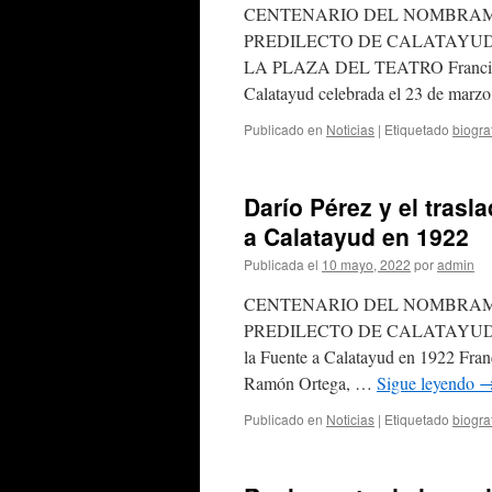
CENTENARIO DEL NOMBRAMI
PREDILECTO DE CALATAYUD, 
LA PLAZA DEL TEATRO Francisc
Calatayud celebrada el 23 de mar
Publicado en
Noticias
|
Etiquetado
biogra
Darío Pérez y el trasl
a Calatayud en 1922
Publicada el
10 mayo, 2022
por
admin
CENTENARIO DEL NOMBRAMI
PREDILECTO DE CALATAYUD, 1922-2
la Fuente a Calatayud en 1922 F
Ramón Ortega, …
Sigue leyendo
Publicado en
Noticias
|
Etiquetado
biogra