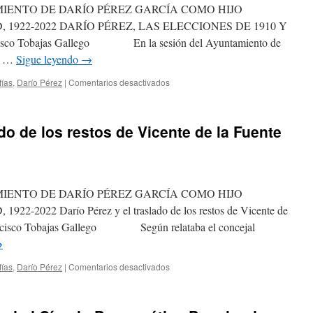
ENTO DE DARÍO PÉREZ GARCÍA COMO HIJO
1922-2022 DARÍO PÉREZ, LAS ELECCIONES DE 1910 Y
o Tobajas Gallego En la sesión del Ayuntamiento de
zo …
Sigue leyendo
→
en
fías
,
Darío Pérez
|
Comentarios desactivados
Darío
Pérez,
las
ado de los restos de Vicente de la Fuente
elecciones
de
1910
y
la
ENTO DE DARÍO PÉREZ GARCÍA COMO HIJO
plaza
del
022 Darío Pérez y el traslado de los restos de Vicente de
teatro
rancisco Tobajas Gallego Según relataba el concejal
→
en
fías
,
Darío Pérez
|
Comentarios desactivados
Darío
Pérez
y