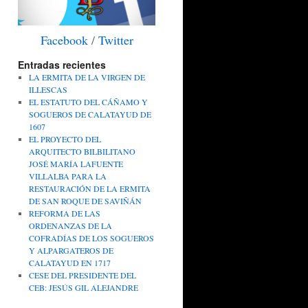
Facebook
/
Twitter
Entradas recientes
LA ERMITA DE LA VIRGEN DE
ILLESCAS
EL ESTATUTO DEL CÁÑAMO Y
SOGUEROS DE CALATAYUD DE
1607
EL PROYECTO DEL
ARQUITECTO BILBILITANO
JOSÉ MARÍA LAFUENTE
VILLALBA PARA LA
RESTAURACIÓN DE LA ERMITA
DE SAN ROQUE DE SAVIÑÁN
REFORMA DE LAS
ORDENANZAS DE LA
COFRADÍAS DE LOS SOGUEROS
Y ALPARGATEROS DE
CALATAYUD EN 1717
CESE DEL PRESIDENTE DEL
CEB: JESÚS GIL ALEJANDRE