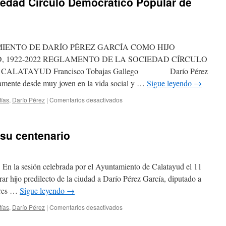
iedad Círculo Democrático Popular de
el
traslado
de
los
restos
ENTO DE DARÍO PÉREZ GARCÍA COMO HIJO
de
Vicente
 1922-2022 REGLAMENTO DE LA SOCIEDAD CÍRCULO
de
ALATAYUD Francisco Tobajas Gallego Darío Pérez
la
vamente desde muy joven en la vida social y …
Sigue leyendo
→
Fuente
a
en
fías
,
Darío Pérez
|
Comentarios desactivados
Calatayud
Reglamento
en
de
1922
la
 su centenario
sociedad
Círculo
Democrático
Popular
 sesión celebrada por el Ayuntamiento de Calatayud el 11
de
r hijo predilecto de la ciudad a Darío Pérez García, diputado a
Calatayud
vores …
Sigue leyendo
→
en
fías
,
Darío Pérez
|
Comentarios desactivados
Darío
Pérez