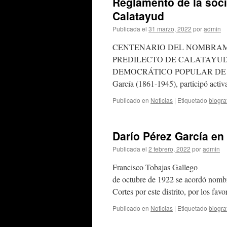
Reglamento de la soc
Calatayud
Publicada el
31 marzo, 2022
por
admin
CENTENARIO DEL NOMBRAMI
PREDILECTO DE CALATAYUD,
DEMOCRÁTICO POPULAR DE C
García (1861-1945), participó acti
Publicado en
Noticias
|
Etiquetado
biogra
Darío Pérez García en
Publicada el
2 febrero, 2022
por
admin
Francisco Tobajas Gallego En la
de octubre de 1922 se acordó nombra
Cortes por este distrito, por los fa
Publicado en
Noticias
|
Etiquetado
biogra