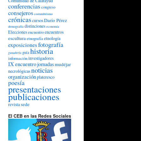
Comunidad de Calatayud
conferencias
congreso
consejeros
costumbrismo
crónicas
Darío Pérez
cursos
distinciones
demografía
economía
Elecciones
encuentros
encuentro
escultura
etnología
etnografía
fotografía
exposiciones
historia
guía
ganadería
investigadores
información
IX encuentro
jornadas
mudéjar
noticias
necrológicas
organización
plateresco
poesía
presentaciones
publicaciones
sede
revista
El CEB en las Redes Sociales