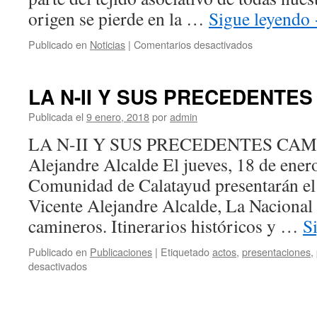
origen se pierde en la …
Sigue leyendo
en
Publicado en
Noticias
|
Comentarios desactivados
HOGUERAS
DE
INVIERNO
LA N-II Y SUS PRECEDENTE
Publicada el
9 enero, 2018
por
admin
LA N-II Y SUS PRECEDENTES CAMI
Alejandre Alcalde El jueves, 18 de ener
Comunidad de Calatayud presentarán el 
Vicente Alejandre Alcalde, La Nacional 
camineros. Itinerarios históricos y …
S
Publicado en
Publicaciones
|
Etiquetado
actos
,
presentaciones
,
en
desactivados
LA
N-
II