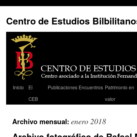
Centro de Estudios Bilbilitano
Saltar
Inicio
El
Publicaciones
Encuentros
Patrimonio en
al
CEB
valor
contenido
enero 2018
Archivo mensual:
Archivo fotográfico de Rafael 