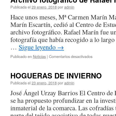
Publicada el
29 enero, 2018
por
admin
Hace unos meses, Mª Carmen Marín Marí
Marín Escartín, cedió al Centro de Estud
archivo fotográfico. Rafael Marín fue un
fotografía que había recogido a lo largo
…
Sigue leyendo
→
en
Publicado en
Noticias
|
Comentarios desactivados
Archivo
fotográfico
de
HOGUERAS DE INVIERNO
Rafael
Marín
Publicada el
23 enero, 2018
por
admin
Escartín
José Ángel Urzay Barrios El Centro de E
se ha propuesto profundizar en la inves
inmaterial de la comarca. Las cofradías
parte del tejido asociativo de todas nues