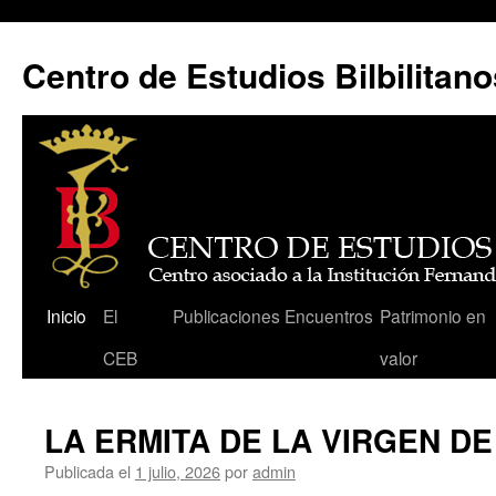
Centro de Estudios Bilbilitano
Saltar
Inicio
El
Publicaciones
Encuentros
Patrimonio en
al
CEB
valor
contenido
LA ERMITA DE LA VIRGEN DE
Publicada el
1 julio, 2026
por
admin