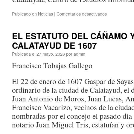
en
Publicado en
Noticias
|
Comentarios desactivados
LA
ERMITA
DE
EL ESTATUTO DEL CÁÑAMO 
LA
CALATAYUD DE 1607
VIRGEN
DE
Publicada el
27 mayo, 2026
por
admin
ILLESCAS
Francisco Tobajas Gallego
El 22 de enero de 1607 Gaspar de Sayas,
ordinario de la ciudad de Calatayud, el
Juan Antonio de Moros, Juan Lucas, An
Francisco Vacarizo, vecinos de la ciuda
nombradas por el concejo el pasado día 
notario Juan Miguel Tris, estatuían y or