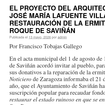
DEL
EL PROYECTO DEL ARQUITEC
CÁÑAMO
JOSÉ MARÍA LAFUENTE VILL
Y
SOGUEROS
RESTAURACIÓN DE LA ERMIT
DE
CALATAYUD
ROQUE DE SAVIÑÁN
DE
Publicada el
13 mayo, 2026
por
admin
1607
Por Francisco Tobajas Gallego
En el acta municipal del 1 de agosto de
de Saviñán acordó invitar al pueblo, pa
sus donativos a la reparación de la erm
Noticiero
de Zaragoza informaba el 21 
año, que el Ayuntamiento de Saviñán ha
suscripción popular para recaudar fond
restaurar el estado ruinoso en que se e