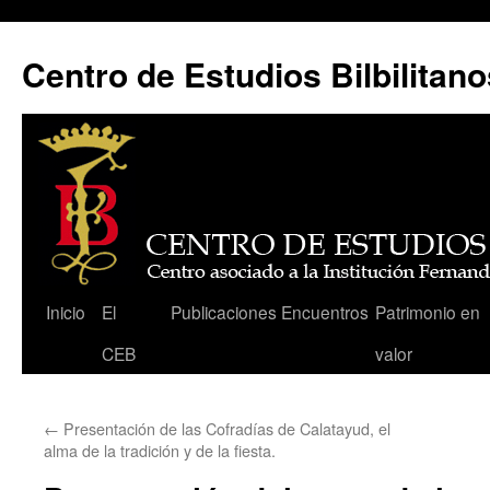
Centro de Estudios Bilbilitano
Saltar
Inicio
El
Publicaciones
Encuentros
Patrimonio en
al
CEB
valor
contenido
←
Presentación de las Cofradías de Calatayud, el
alma de la tradición y de la fiesta.