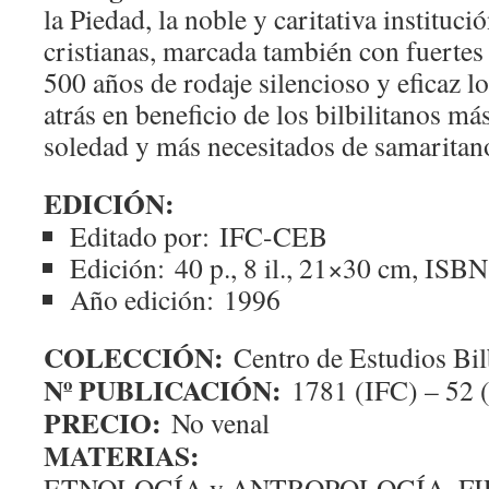
la Piedad, la noble y caritativa instituci
cristianas, marcada también con fuertes 
500 años de rodaje silencioso y eficaz l
atrás en beneficio de los bilbilitanos m
soledad y más necesitados de samarit
EDICIÓN:
Editado por:
IFC-CEB
Edición:
40 p., 8 il., 21×30 cm, IS
Año edición:
1996
COLECCIÓN:
Centro de Estudios Bil
Nº PUBLICACIÓN:
1781 (IFC) – 52
PRECIO:
No venal
MATERIAS:
ETNOLOGÍA y ANTROPOLOGÍA. FI