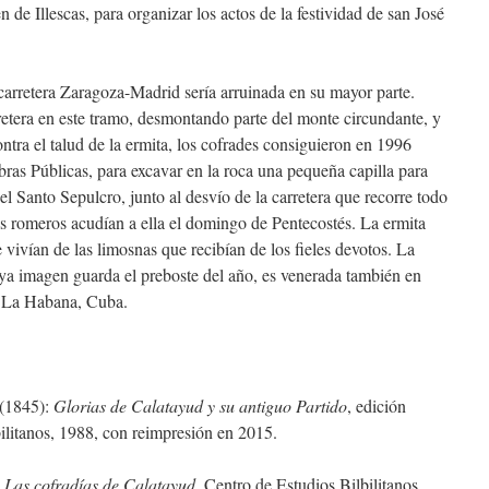
n de Illescas, para organizar los actos de la festividad de san José
tera Zaragoza-Madrid sería arruinada en su mayor parte.
retera en este tramo, desmontando parte del monte circundante, y
ntra el talud de la ermita, los cofrades consiguieron en 1996
bras Públicas, para excavar en la roca una pequeña capilla para
del Santo Sepulcro, junto al desvío de la carretera que recorre todo
los romeros acudían a ella el domingo de Pentecostés. La ermita
 vivían de las limosnas que recibían de los fieles devotos. La
uya imagen guarda el preboste del año, es venerada también en
n La Habana, Cuba.
(1845):
Glorias de Calatayud y su antiguo Partido
, edición
bilitanos, 1988, con reimpresión en 2015.
:
Las cofradías de Calatayud
, Centro de Estudios Bilbilitanos,