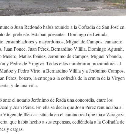
io Juan Redondo había reunido a la Cofradía de San José en
dato del preboste. Estaban presentes: Domingo de Leunda,
rto, ensambladores y mayordomos; Miguel de Campos, camarero
ga, Juan Ponce, Juan Pérez, Bernardino Vililla, Domingo Agustín,
o Melero, Matías Ibáñez, Jerónimo de Campos, Miguel Ybando,
ón y Pedro de Yrugive. Todos ellos nombraron procuradores al
Muñoz y Pedro Virto, a Bernardino Vililla y a Jerónimo Campos,
Joan Pérez, botero, la entrega a la cofradía de la ermita de la Virgen
erta, y de una viña.
e el notario Jerónimo de Rada una concordia, entre los
José y Joan Pérez. En ella se decía que Joan Pérez renunciaba al
a Virgen de Illescas, situada en el camino real que iba a Zaragoza,
erta, que había hecho a sus expensas, cediéndola a la Cofradía de
nes y cargas.