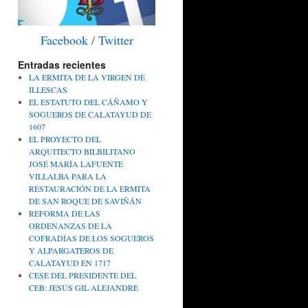
Facebook
/
Twitter
Entradas recientes
LA ERMITA DE LA VIRGEN DE
ILLESCAS
EL ESTATUTO DEL CÁÑAMO Y
SOGUEROS DE CALATAYUD DE
1607
EL PROYECTO DEL
ARQUITECTO BILBILITANO
JOSÉ MARÍA LAFUENTE
VILLALBA PARA LA
RESTAURACIÓN DE LA ERMITA
DE SAN ROQUE DE SAVIÑÁN
REFORMA DE LAS
ORDENANZAS DE LA
COFRADÍAS DE LOS SOGUEROS
Y ALPARGATEROS DE
CALATAYUD EN 1717
CESE DEL PRESIDENTE DEL
CEB: JESÚS GIL ALEJANDRE