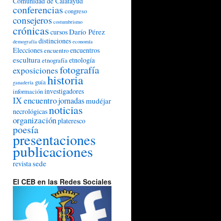
Comunidad de Calatayud
conferencias
congreso
consejeros
costumbrismo
crónicas
Darío Pérez
cursos
distinciones
demografía
economía
Elecciones
encuentros
encuentro
escultura
etnología
etnografía
fotografía
exposiciones
historia
guía
ganadería
investigadores
información
IX encuentro
jornadas
mudéjar
noticias
necrológicas
organización
plateresco
poesía
presentaciones
publicaciones
sede
revista
El CEB en las Redes Sociales