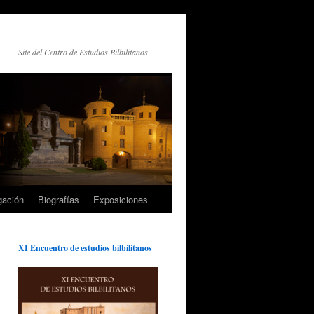
Site del Centro de Estudios Bilbilitanos
gación
Biografías
Exposiciones
XI Encuentro de estudios bilbilitanos