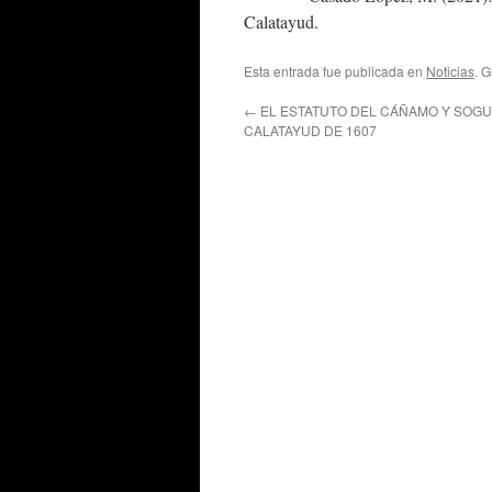
Calatayud.
Esta entrada fue publicada en
Noticias
. 
←
EL ESTATUTO DEL CÁÑAMO Y SOG
CALATAYUD DE 1607