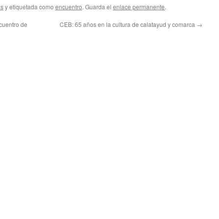
as
y etiquetada como
encuentro
. Guarda el
enlace permanente
.
cuentro de
CEB: 65 años en la cultura de calatayud y comarca
→