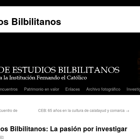
s Bilbilitanos
ncuentros
Patrimonio en valor
Enlaces
Archivo fotográfico
Investi
cuentro de
CEB: 65 años en la cultura de calatayud y comarca
→
s Bilbilitanos: La pasión por investigar
in