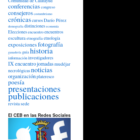
Comunidad de Calatayud
conferencias
congreso
consejeros
costumbrismo
crónicas
Darío Pérez
cursos
distinciones
demografía
economía
Elecciones
encuentros
encuentro
escultura
etnología
etnografía
fotografía
exposiciones
historia
guía
ganadería
investigadores
información
IX encuentro
jornadas
mudéjar
noticias
necrológicas
organización
plateresco
poesía
presentaciones
publicaciones
sede
revista
El CEB en las Redes Sociales