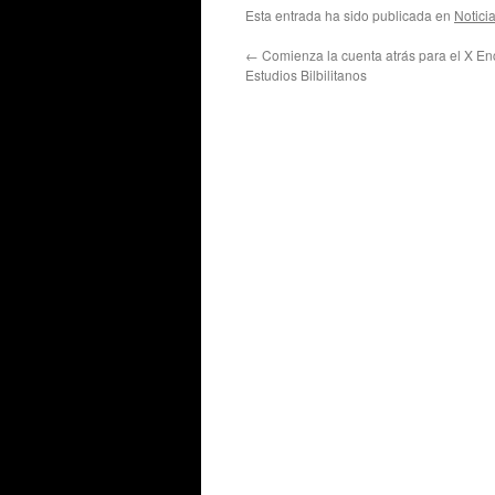
Esta entrada ha sido publicada en
Notici
←
Comienza la cuenta atrás para el X En
Estudios Bilbilitanos