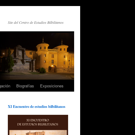
Site del Centro de Estudios Bilbilitanos
gación
Biografías
Exposiciones
XI Encuentro de estudios bilbilitanos