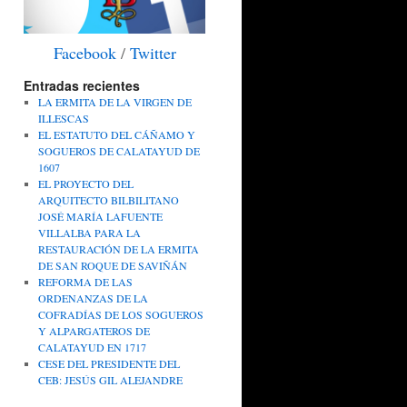
Facebook
/
Twitter
Entradas recientes
LA ERMITA DE LA VIRGEN DE
ILLESCAS
EL ESTATUTO DEL CÁÑAMO Y
SOGUEROS DE CALATAYUD DE
1607
EL PROYECTO DEL
ARQUITECTO BILBILITANO
JOSÉ MARÍA LAFUENTE
VILLALBA PARA LA
RESTAURACIÓN DE LA ERMITA
DE SAN ROQUE DE SAVIÑÁN
REFORMA DE LAS
ORDENANZAS DE LA
COFRADÍAS DE LOS SOGUEROS
Y ALPARGATEROS DE
CALATAYUD EN 1717
CESE DEL PRESIDENTE DEL
CEB: JESÚS GIL ALEJANDRE