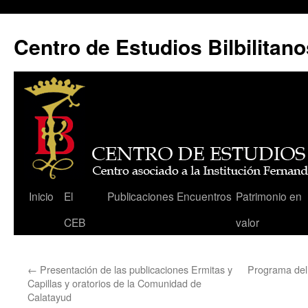
Centro de Estudios Bilbilitano
Saltar
Inicio
El
Publicaciones
Encuentros
Patrimonio en
al
CEB
valor
contenido
←
Presentación de las publicaciones Ermitas y
Programa del 
Capillas y oratorios de la Comunidad de
Calatayud