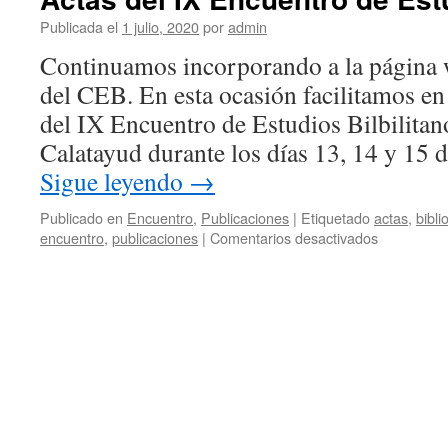
Publicada el
1 julio, 2020
por
admin
Continuamos incorporando a la página 
del CEB. En esta ocasión facilitamos en
del IX Encuentro de Estudios Bilbilitan
Calatayud durante los días 13, 14 y 15
Sigue leyendo
→
Publicado en
Encuentro
,
Publicaciones
|
Etiquetado
actas
,
bibli
en
encuentro
,
publicaciones
|
Comentarios desactivados
Actas
del
IX
Encuentro
de
Estudios
Bilbilitanos