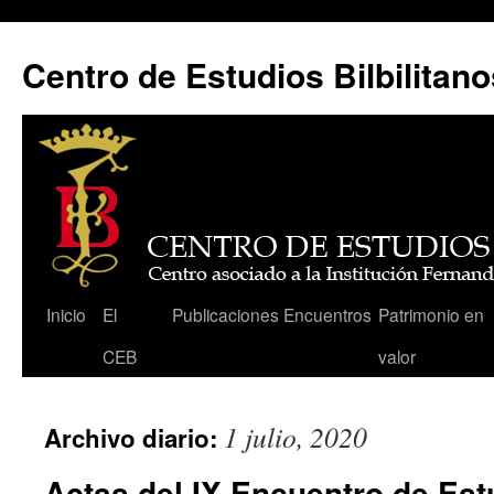
Centro de Estudios Bilbilitano
Saltar
Inicio
El
Publicaciones
Encuentros
Patrimonio en
al
CEB
valor
contenido
1 julio, 2020
Archivo diario:
Actas del IX Encuentro de Estu