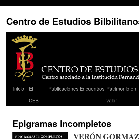
Centro de Estudios Bilbilitano
Saltar
Inicio
El
Publicaciones
Encuentros
Patrimonio en
al
CEB
valor
contenido
Epigramas Incompletos
VERÓN GORMAZ, 