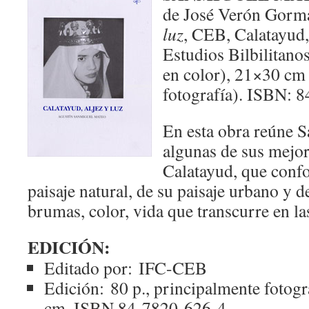
de José Verón Gorm
luz
, CEB, Calatayud,
Estudios Bilbilitanos,
en color), 21×30 cm 
fotografía). ISBN: 
En esta obra reúne 
algunas de sus mejor
Calatayud, que conf
paisaje natural, de su paisaje urbano y d
brumas, color, vida que transcurre en las
EDICIÓN:
Editado por:
IFC-CEB
Edición:
80 p., principalmente fotogr
cm, ISBN 84-7820-626-4