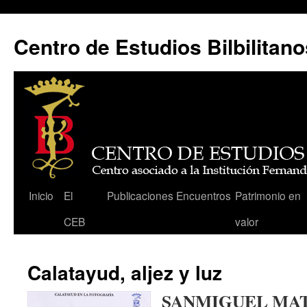
Centro de Estudios Bilbilitano
Saltar
Inicio
El
Publicaciones
Encuentros
Patrimonio en
al
CEB
valor
contenido
Calatayud, aljez y luz
SANMIGUEL MATE