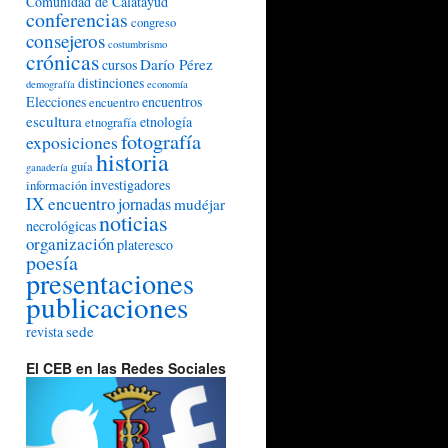
Comunidad de Calatayud
conferencias
congreso
consejeros
costumbrismo
crónicas
Darío Pérez
cursos
distinciones
demografía
economía
Elecciones
encuentros
encuentro
escultura
etnología
etnografía
fotografía
exposiciones
historia
guía
ganadería
investigadores
información
IX encuentro
jornadas
mudéjar
noticias
necrológicas
organización
plateresco
poesía
presentaciones
publicaciones
sede
revista
El CEB en las Redes Sociales