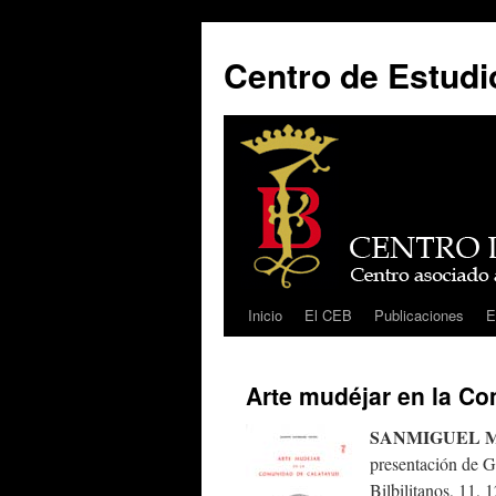
Centro de Estudio
Inicio
El CEB
Publicaciones
E
Saltar
al
Arte mudéjar en la C
contenido
SANMIGUEL MA
presentación de G
Bilbilitanos, 11, 