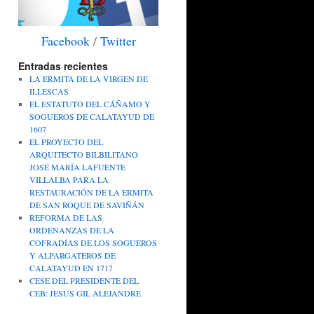
Facebook
/
Twitter
Entradas recientes
LA ERMITA DE LA VIRGEN DE
ILLESCAS
EL ESTATUTO DEL CÁÑAMO Y
SOGUEROS DE CALATAYUD DE
1607
EL PROYECTO DEL
ARQUITECTO BILBILITANO
JOSÉ MARÍA LAFUENTE
VILLALBA PARA LA
RESTAURACIÓN DE LA ERMITA
DE SAN ROQUE DE SAVIÑÁN
REFORMA DE LAS
ORDENANZAS DE LA
COFRADÍAS DE LOS SOGUEROS
Y ALPARGATEROS DE
CALATAYUD EN 1717
CESE DEL PRESIDENTE DEL
CEB: JESÚS GIL ALEJANDRE