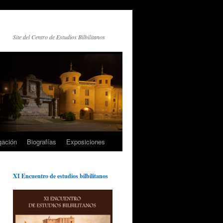
Site del Centro de Estudios Bilbilitanos
gación
Biografías
Exposiciones
XI Encuentro de estudios bilbilitanos