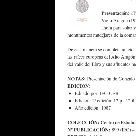
Presentación
: «T
Viejo Aragón (197
ahora para solaz y
monumentos mudéjares de la coma
De esta manera se completa un ciclo
las raíces europeas del Alto Aragón,
del valle del Ebro y sus afluentes m
NOTAS:
Presentación de Gonzalo 
EDICIÓN:
Editado por:
IFC-CEB
Edición:
2ª edición. 12 p., 12 i
Año edición:
1987
COLECCIÓN:
Centro de Estudios
Nº PUBLICACIÓN:
899 (IFC) –