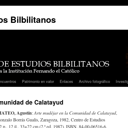
s Bilbilitanos
ncuentros
Patrimonio en valor
Enlaces
Archivo fotográfico
Investi
omunidad de Calatayud
TEO, Agustín
:
Arte mudéjar en la Comunidad de Calatayud
,
onzalo Borrás Gualis, Zaragoza, 1982, Centro de Estudios
12 p., 12 il., 33×22 cm (2.ª ed. 1987). ISBN. 84-00-06516-6.