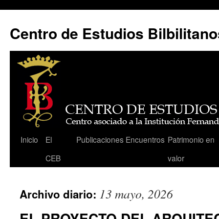
Centro de Estudios Bilbilitano
Saltar
Inicio
El
Publicaciones
Encuentros
Patrimonio en
al
CEB
valor
contenido
13 mayo, 2026
Archivo diario:
EL PROYECTO DEL ARQUITEC