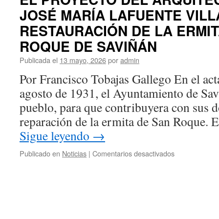
JOSÉ MARÍA LAFUENTE VILL
RESTAURACIÓN DE LA ERMIT
ROQUE DE SAVIÑÁN
Publicada el
13 mayo, 2026
por
admin
Por Francisco Tobajas Gallego En el act
agosto de 1931, el Ayuntamiento de Savi
pueblo, para que contribuyera con sus d
reparación de la ermita de San Roque. 
Sigue leyendo
→
en
Publicado en
Noticias
|
Comentarios desactivados
EL
PROYECTO
DEL
ARQUITECT
BILBILITANO
JOSÉ