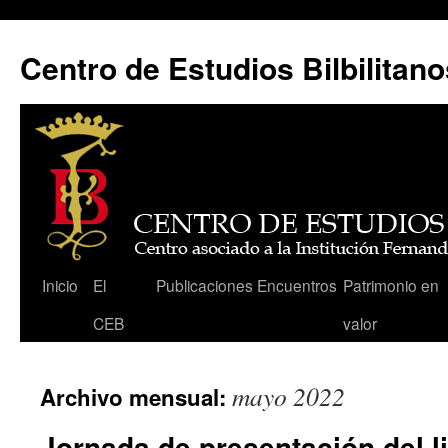
Centro de Estudios Bilbilitano
Saltar
Inicio
El
Publicaciones
Encuentros
Patrimonio en
al
CEB
valor
contenido
mayo 2022
Archivo mensual:
Jornada de presentación del l