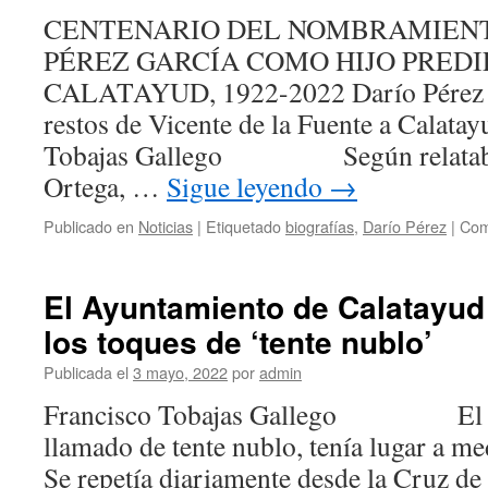
de
CENTENARIO DEL NOMBRAMIENT
Calatayud
PÉREZ GARCÍA COMO HIJO PRED
durante
el
CALATAYUD, 1922-2022 Darío Pérez y e
trienio
restos de Vicente de la Fuente a Calata
liberal»
Tobajas Gallego Según relataba 
Ortega, …
Sigue leyendo
→
Publicado en
Noticias
|
Etiquetado
biografías
,
Darío Pérez
|
Com
El Ayuntamiento de Calatayud
los toques de ‘tente nublo’
Publicada el
3 mayo, 2022
por
admin
Francisco Tobajas Gallego El to
llamado de tente nublo, tenía lugar a med
Se repetía diariamente desde la Cruz de