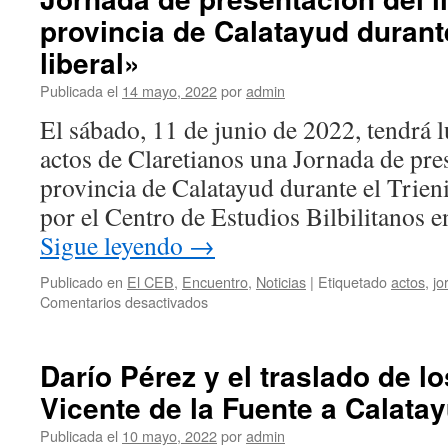
provincia de Calatayud durante
liberal»
Publicada el
14 mayo, 2022
por
admin
El sábado, 11 de junio de 2022, tendrá l
actos de Claretianos una Jornada de pres
provincia de Calatayud durante el Trien
por el Centro de Estudios Bilbilitanos
Sigue leyendo
→
Publicado en
El CEB
,
Encuentro
,
Noticias
|
Etiquetado
actos
,
jo
en
Comentarios desactivados
Jornada
de
presentación
Darío Pérez y el traslado de l
del
Vicente de la Fuente a Calata
libro:
«La
Publicada el
10 mayo, 2022
por
admin
provincia