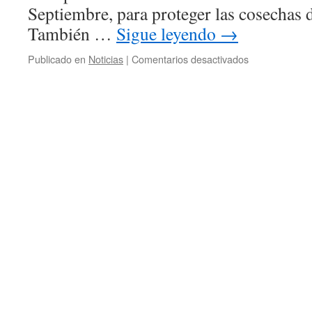
Septiembre, para proteger las cosechas 
También …
Sigue leyendo
→
en
Publicado en
Noticias
|
Comentarios desactivados
El
Ayuntamiento
de
Calatayud
prohibió
en
1883
los
toques
de
‘tente
nublo’