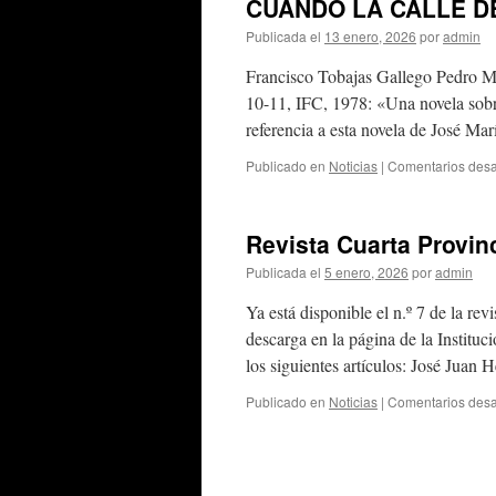
CUANDO LA CALLE D
Publicada el
13 enero, 2026
por
admin
Francisco Tobajas Gallego Pedro M
10-11, IFC, 1978: «Una novela sobr
referencia a esta novela de José M
Publicado en
Noticias
|
Comentarios desa
Revista Cuarta Provinci
Publicada el
5 enero, 2026
por
admin
Ya está disponible el n.º 7 de la rev
descarga en la página de la Institu
los siguientes artículos: José Jua
Publicado en
Noticias
|
Comentarios desa