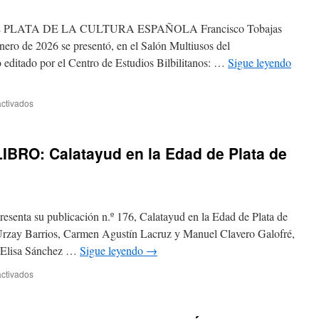
LATA DE LA CULTURA ESPAÑOLA Francisco Tobajas
e 2026 se presentó, en el Salón Multiusos del
 editado por el Centro de Estudios Bilbilitanos: …
Sigue leyendo
en
ctivados
NUEVA
PUBLICACIÓN
DEL
RO: Calatayud en la Edad de Plata de
CENTRO
DE
ESTUDIOS
BILBILITANOS
presenta su publicación n.º 176, Calatayud en la Edad de Plata de
 Urzay Barrios, Carmen Agustín Lacruz y Manuel Clavero Galofré,
a Elisa Sánchez …
Sigue leyendo
→
en
ctivados
PRESENTACIÓN
DEL
LIBRO: