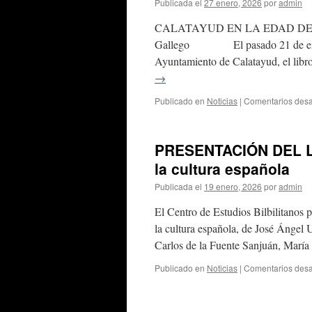
Publicada el
27 enero, 2026
por
admin
CALATAYUD EN LA EDAD DE P
Gallego El pasado 21 de enero d
Ayuntamiento de Calatayud, el libro
→
Publicado en
Noticias
|
Comentarios desa
PRESENTACIÓN DEL LIB
la cultura española
Publicada el
19 enero, 2026
por
admin
El Centro de Estudios Bilbilitanos 
la cultura española, de José Ángel
Carlos de la Fuente Sanjuán, Marí
Publicado en
Noticias
|
Comentarios desa