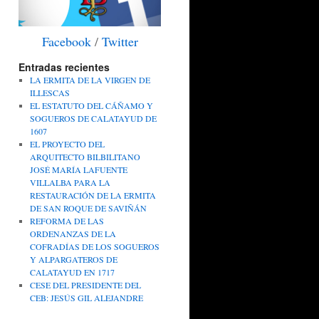
Facebook
/
Twitter
Entradas recientes
LA ERMITA DE LA VIRGEN DE
ILLESCAS
EL ESTATUTO DEL CÁÑAMO Y
SOGUEROS DE CALATAYUD DE
1607
EL PROYECTO DEL
ARQUITECTO BILBILITANO
JOSÉ MARÍA LAFUENTE
VILLALBA PARA LA
RESTAURACIÓN DE LA ERMITA
DE SAN ROQUE DE SAVIÑÁN
REFORMA DE LAS
ORDENANZAS DE LA
COFRADÍAS DE LOS SOGUEROS
Y ALPARGATEROS DE
CALATAYUD EN 1717
CESE DEL PRESIDENTE DEL
CEB: JESÚS GIL ALEJANDRE