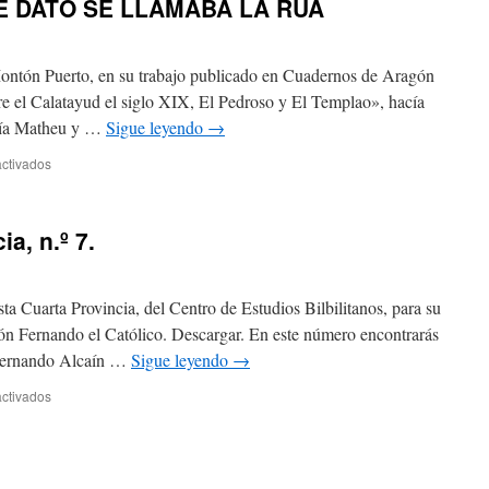
E DATO SE LLAMABA LA RÚA
Calatayud
en
la
Edad
ontón Puerto, en su trabajo publicado en Cuadernos de Aragón
de
e el Calatayud el siglo XIX, El Pedroso y El Templao», hacía
Plata
aría Matheu y …
Sigue leyendo
→
de
la
en
ctivados
cultura
CUANDO
española
LA
CALLE
a, n.º 7.
DE
DATO
SE
LLAMABA
ista Cuarta Provincia, del Centro de Estudios Bilbilitanos, para su
LA
ción Fernando el Católico. Descargar. En este número encontrarás
RÚA
n Hernando Alcaín …
Sigue leyendo
→
en
ctivados
Revista
Cuarta
Provincia,
n.º