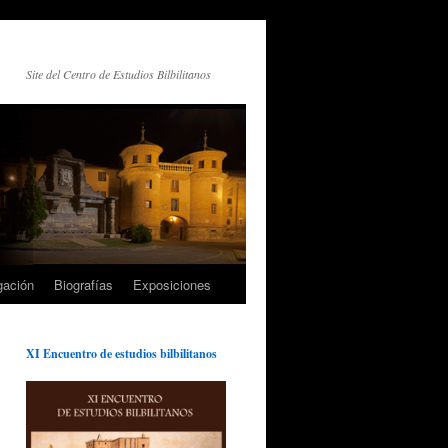
Site del Centro de Estudios Bilbilitanos
gación
Biografías
Exposiciones
XI Encuentro de estudios bilbilitanos