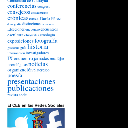
Comunidad de Calatayud
conferencias
congreso
consejeros
costumbrismo
crónicas
Darío Pérez
cursos
distinciones
demografía
economía
Elecciones
encuentros
encuentro
escultura
etnología
etnografía
fotografía
exposiciones
historia
guía
ganadería
investigadores
información
IX encuentro
jornadas
mudéjar
noticias
necrológicas
organización
plateresco
poesía
presentaciones
publicaciones
sede
revista
El CEB en las Redes Sociales