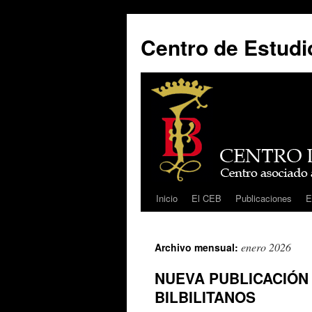
Centro de Estudio
Inicio
El CEB
Publicaciones
E
Saltar
al
enero 2026
Archivo mensual:
contenido
NUEVA PUBLICACIÓN
BILBILITANOS