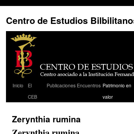
Centro de Estudios Bilbilitano
Saltar
Inicio
El
Publicaciones
Encuentros
Patrimonio en
al
CEB
valor
contenido
Zerynthia rumina
Zerynthia rumina