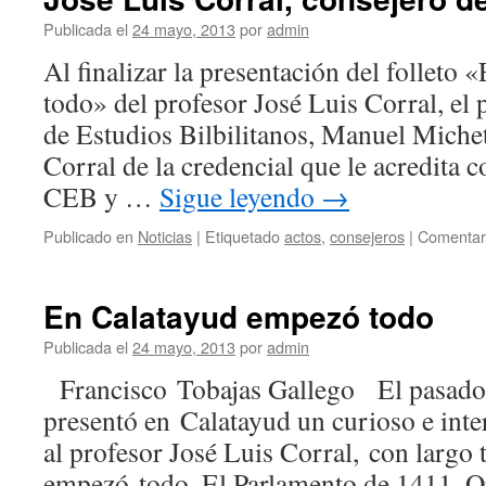
Publicada el
24 mayo, 2013
por
admin
Al finalizar la presentación del follet
todo» del profesor José Luis Corral, el 
de Estudios Bilbilitanos, Manuel Micheto
Corral de la credencial que le acredita 
CEB y …
Sigue leyendo
→
Publicado en
Noticias
|
Etiquetado
actos
,
consejeros
|
Comentari
En Calatayud empezó todo
Publicada el
24 mayo, 2013
por
admin
Francisco Tobajas Gallego El pasado
presentó en Calatayud un curioso e inter
al profesor José Luis Corral, con largo 
empezó todo. El Parlamento de 1411. O