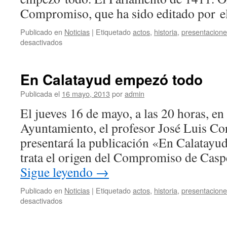
Compromiso, que ha sido editado por 
Publicado en
Noticias
|
Etiquetado
actos
,
historia
,
presentacion
en
desactivados
En
Calatayud
empezó
En Calatayud empezó todo
todo
Publicada el
16 mayo, 2013
por
admin
El jueves 16 de mayo, a las 20 horas, en 
Ayuntamiento, el profesor José Luis Co
presentará la publicación «En Calatay
trata el origen del Compromiso de Casp
Sigue leyendo
→
Publicado en
Noticias
|
Etiquetado
actos
,
historia
,
presentacion
en
desactivados
En
Calatayud