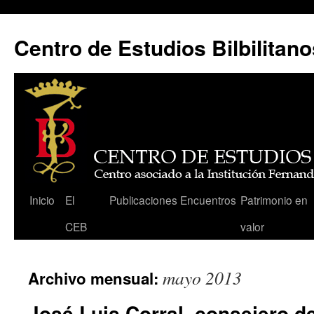
Centro de Estudios Bilbilitano
Saltar
Inicio
El
Publicaciones
Encuentros
Patrimonio en
al
CEB
valor
contenido
mayo 2013
Archivo mensual:
José Luis Corral, consejero d