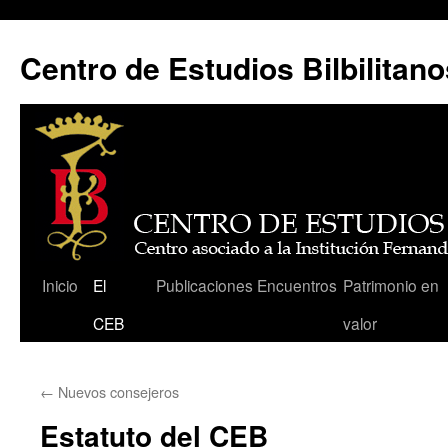
Centro de Estudios Bilbilitano
Saltar
Inicio
El
Publicaciones
Encuentros
Patrimonio en
al
CEB
valor
contenido
←
Nuevos consejeros
Estatuto del CEB