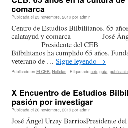
comarca
Publicada el
23 noviembre, 2019
por
admin
Centro de Estudios Bilbilitanos. 65 años
calatayud y comarca José Ángel 
Presidente del CEB El Cen
Bilbilitanos ha cumplido 65 años. Fund
veterano de …
Sigue leyendo
→
Publicado en
El CEB
,
Noticias
|
Etiquetado
ceb
,
guía
,
publicaci
X Encuentro de Estudios Bilbil
pasión por investigar
Publicada el
20 noviembre, 2019
por
admin
José Ángel Urzay BarriosPresid