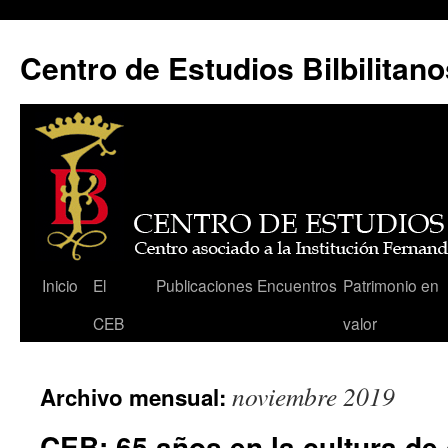
Centro de Estudios Bilbilitano
Saltar
Inicio
El
Publicaciones
Encuentros
Patrimonio en
al
CEB
valor
contenido
noviembre 2019
Archivo mensual:
CEB: 65 años en la cultura de