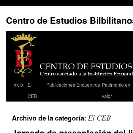
Centro de Estudios Bilbilitano
Saltar
Inicio
El
Publicaciones
Encuentros
Patrimonio en
al
CEB
valor
contenido
El CEB
Archivo de la categoría:
Jornada de presentación del l