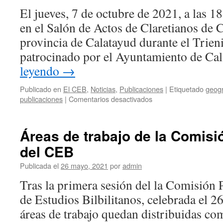
de
El jueves, 7 de octubre de 2021, a las 1
Calatayud
en el Salón de Actos de Claretianos de 
durante
el
provincia de Calatayud durante el Trie
trienio
patrocinado por el Ayuntamiento de C
liberal»
leyendo
→
Publicado en
El CEB
,
Noticias
,
Publicaciones
|
Etiquetado
geogr
en
publicaciones
|
Comentarios desactivados
Presentación
del
mapa
Áreas de trabajo de la Comis
de
del CEB
la
provincia
Publicada el
26 mayo, 2021
por
admin
de
Calatayud
Tras la primera sesión del la Comisión
durante
de Estudios Bilbilitanos, celebrada el 2
el
trienio
áreas de trabajo quedan distribuidas co
liberal