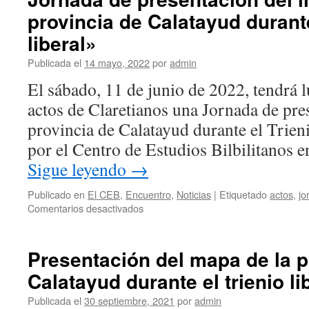
provincia de Calatayud durante
liberal»
Publicada el
14 mayo, 2022
por
admin
El sábado, 11 de junio de 2022, tendrá l
actos de Claretianos una Jornada de pres
provincia de Calatayud durante el Trien
por el Centro de Estudios Bilbilitanos
Sigue leyendo
→
Publicado en
El CEB
,
Encuentro
,
Noticias
|
Etiquetado
actos
,
jo
en
Comentarios desactivados
Jornada
de
presentación
Presentación del mapa de la p
del
Calatayud durante el trienio li
libro:
«La
Publicada el
30 septiembre, 2021
por
admin
provincia