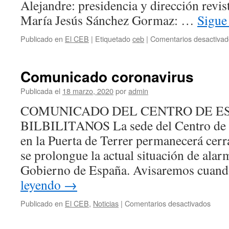
Alejandre: presidencia y dirección revis
(1822-
1823)
María Jesús Sánchez Gormaz: …
Sigue
Publicado en
El CEB
|
Etiquetado
ceb
|
Comentarios desactivad
Comunicado coronavirus
Publicada el
18 marzo, 2020
por
admin
COMUNICADO DEL CENTRO DE E
BILBILITANOS La sede del Centro de E
en la Puerta de Terrer permanecerá cerr
se prolongue la actual situación de alar
Gobierno de España. Avisaremos cuand
leyendo
→
en
Publicado en
El CEB
,
Noticias
|
Comentarios desactivados
Comu
coron