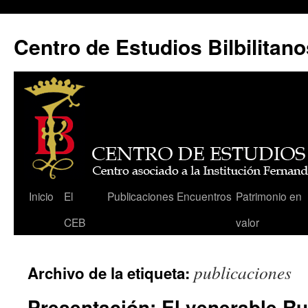
Centro de Estudios Bilbilitano
Saltar
Inicio
El
Publicaciones
Encuentros
Patrimonio en
al
CEB
valor
contenido
publicaciones
Archivo de la etiqueta:
Presentación: El venerable Ru