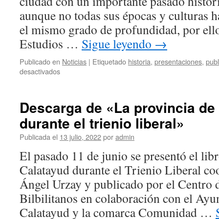
ciudad con un importante pasado históric
aunque no todas sus épocas y culturas h
el mismo grado de profundidad, por ello
Estudios …
Sigue leyendo
→
Publicado en
Noticias
|
Etiquetado
historia
,
presentaciones
,
publ
en
desactivados
Presentación
del
libro:
Descarga de «La provincia de
La
durante el trienio liberal»
expulsión
de
Publicada el
13 julio, 2022
por
admin
los
judíos
El pasado 11 de junio se presentó el lib
de
Calatayud durante el Trienio Liberal co
Calatayud:
anatomía
Ángel Urzay y publicado por el Centro 
de
Bilbilitanos en colaboración con el Ay
una
encrucijada
Calatayud y la comarca Comunidad …