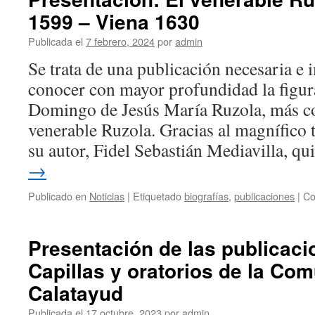
1599 – Viena 1630
Publicada el
7 febrero, 2024
por
admin
Se trata de una publicación necesaria e 
conocer con mayor profundidad la figura 
Domingo de Jesús María Ruzola, más 
venerable Ruzola. Gracias al magnífico t
su autor, Fidel Sebastián Mediavilla, q
→
Publicado en
Noticias
|
Etiquetado
biografías
,
publicaciones
|
Co
Presentación de las publicaci
Capillas y oratorios de la Co
Calatayud
Publicada el
17 octubre, 2023
por
admin