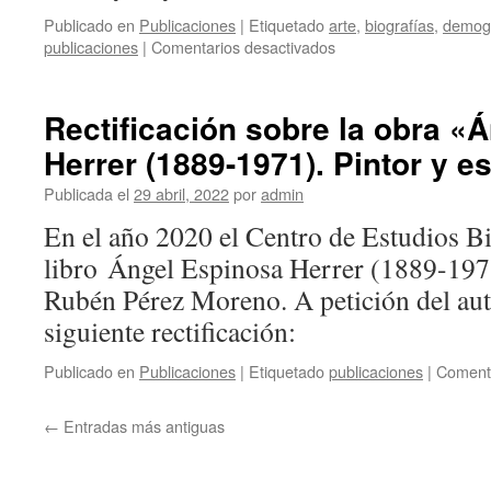
Publicado en
Publicaciones
|
Etiquetado
arte
,
biografías
,
demogr
en
publicaciones
|
Comentarios desactivados
Descarga
de
«La
Rectificación sobre la obra «
provincia
Herrer (1889-1971). Pintor y es
de
Calatayud
Publicada el
29 abril, 2022
por
admin
durante
el
En el año 2020 el Centro de Estudios Bil
trienio
libro Ángel Espinosa Herrer (1889-1971)
liberal»
Rubén Pérez Moreno. A petición del auto
siguiente rectificación:
Publicado en
Publicaciones
|
Etiquetado
publicaciones
|
Comenta
←
Entradas más antiguas