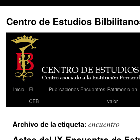
Centro de Estudios Bilbilitano
Saltar
Inicio
El
Publicaciones
Encuentros
Patrimonio en
al
CEB
valor
contenido
encuentro
Archivo de la etiqueta:
Actas del IX Encuentro de Estu