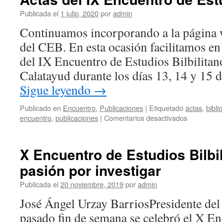
Publicada el
1 julio, 2020
por
admin
Continuamos incorporando a la página 
del CEB. En esta ocasión facilitamos en
del IX Encuentro de Estudios Bilbilitan
Calatayud durante los días 13, 14 y 15
Sigue leyendo
→
Publicado en
Encuentro
,
Publicaciones
|
Etiquetado
actas
,
bibli
en
encuentro
,
publicaciones
|
Comentarios desactivados
Actas
del
IX
X Encuentro de Estudios Bilbil
Encuentro
pasión por investigar
de
Estudios
Publicada el
20 noviembre, 2019
por
admin
Bilbilitanos
José Ángel Urzay BarriosPresid
pasado fin de semana se celebró el X E