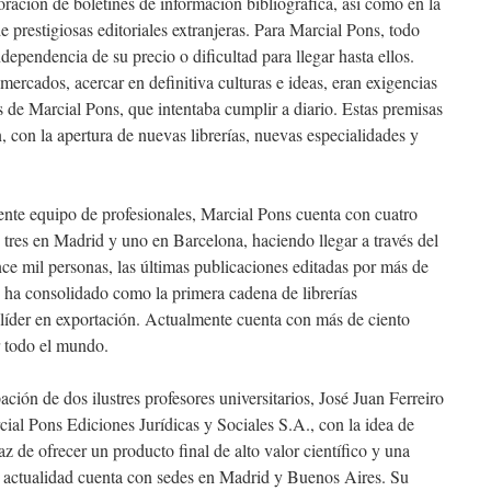
oración de boletines de información bibliográfica, así como en la
 prestigiosas editoriales extranjeras. Para Marcial Pons, todo
ndependencia de su precio o dificultad para llegar hasta ellos.
 mercados, acercar en definitiva culturas e ideas, eran exigencias
s de Marcial Pons, que intentaba cumplir a diario. Estas premisas
 con la apertura de nuevas librerías, nuevas especialidades y
nte equipo de profesionales, Marcial Pons cuenta con cuatro
, tres en Madrid y uno en Barcelona, haciendo llegar a través del
ce mil personas, las últimas publicaciones editadas por más de
e ha consolidado como la primera cadena de librerías
líder en exportación. Actualmente cuenta con más de ciento
r todo el mundo.
ción de dos ilustres profesores universitarios, José Juan Ferreiro
al Pons Ediciones Jurídicas y Sociales S.A., con la idea de
az de ofrecer un producto final de alto valor científico y una
a actualidad cuenta con sedes en Madrid y Buenos Aires. Su