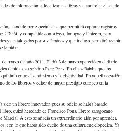
ades de información, a localizar sus libros y a controlar el estado
ón, atendido por especialistas, que permitirá capturar registros
o 2.39.50 y compatible con Absys, Innopac y Unicom, para
ades ya catalogadas por sus técnicos y que incluso permitirá recibir
se le pidan.
1 de marzo del año 2011. El día 3 de marzo apareció en el diario
ica debida a su sobrino Paco Pons. En ella señalaba que los
equilibrio entre el sentimiento y la objetividad. En aquella ocasión
o de los libreros y editor de mayor prestigio europeo en la
a sido un librero innovador, pues su oficio se había basado
l libro, quizá heredado de Francisco Pons, librero zaragozano
 Marcial. A esto se añadía un extraordinario afán por aprender,
os, con lo que había sido dueño de una cultura enciclopédica. Ya