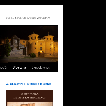
Site del Centro de Estudios Bilbilitanos
gación
Biografías
Exposiciones
XI Encuentro de estudios bilbilitanos