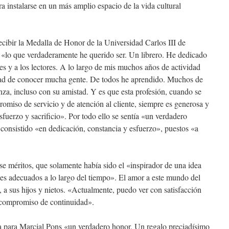
a instalarse en un más amplio espacio de la vida cultural
ecibir la Medalla de Honor de la Universidad Carlos III de
 «lo que verdaderamente he querido ser. Un librero. He dedicado
ores y a los lectores. A lo largo de mis muchos años de actividad
dad de conocer mucha gente. De todos he aprendido. Muchos de
za, incluso con su amistad. Y es que esta profesión, cuando se
romiso de servicio y de atención al cliente, siempre es generosa y
fuerzo y sacrificio». Por todo ello se sentía «un verdadero
 consistido «en dedicación, constancia y esfuerzo», puestos «a
e méritos, que solamente había sido el «inspirador de una idea
tes adecuados a lo largo del tiempo». El amor a este mundo del
a, a sus hijos y nietos. «Actualmente, puedo ver con satisfacción
 compromiso de continuidad».
ra para Marcial Pons «un verdadero honor. Un regalo preciadísimo