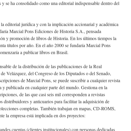
s y se ha consolidado como una editorial indispensable dentro del
a editorial jurídica y con la implicación accionarial y académica
undaría Marcial Pons Ediciones de Historia S.A., pensada
ión y promoción de libros de Historia. En los últimos tiempos la
enta títulos por año. En el año 2000 se fundaría Marcial Pons
comenzaría a publicar libros en Brasil.
sable de la distribución de las publicaciones de la Real
a de Velázquez, del Congreso de los Diputados o del Senado,
cripciones de Marcial Pons, se puede suscribir a cualquier revista
a y publicada en cualquier parte del mundo. Gestiona en la
ripciones, de las que casi seis mil corresponden a revistas
s distribuidores y anticuarios para facilitar la adquisición de
 colecciones completas. También trabajan en mapas, CD-ROMS,
 la empresa está implicada en dos proyectos:
ndes cuentas (clientes institucionales) con personas dedicadas