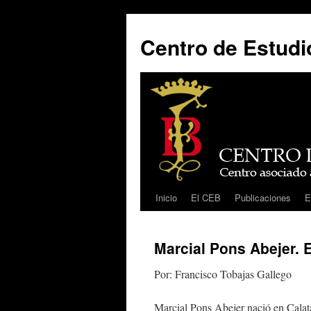
Centro de Estudio
Inicio
El CEB
Publicaciones
E
Saltar
al
Marcial Pons Abejer. El
contenido
Por: Francisco Tobajas Gallego
Marcial Pons Abejer nació en Calat