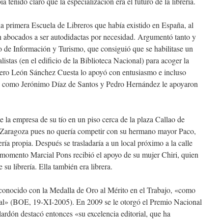
a tenido claro que la especialización era el futuro de la librería.
la primera Escuela de Libreros que había existido en España, al
an abocados a ser autodidactas por necesidad. Argumentó tanto y
ro de Información y Turismo, que consiguió que se habilitase un
stas (en el edificio de la Biblioteca Nacional) para acoger la
brero León Sánchez Cuesta lo apoyó con entusiasmo e incluso
eros como Jerónimo Díaz de Santos y Pedro Hernández le apoyaron
 la empresa de su tío en un piso cerca de la plaza Callao de
 Zaragoza pues no quería competir con su hermano mayor Paco,
ería propia. Después se trasladaría a un local próximo a la calle
 momento Marcial Pons recibió el apoyo de su mujer Chiri, quien
su librería. Ella también era librera.
conocido con la Medalla de Oro al Mérito en el Trabajo, «como
nal» (BOE, 19-XI-2005). En 2009 se le otorgó el Premio Nacional
lardón destacó entonces «su excelencia editorial, que ha