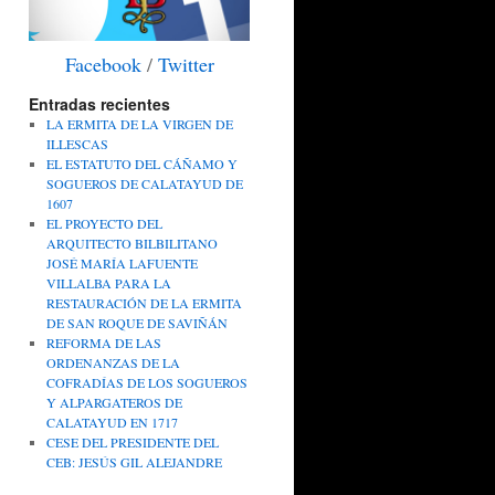
Facebook
/
Twitter
Entradas recientes
LA ERMITA DE LA VIRGEN DE
ILLESCAS
EL ESTATUTO DEL CÁÑAMO Y
SOGUEROS DE CALATAYUD DE
1607
EL PROYECTO DEL
ARQUITECTO BILBILITANO
JOSÉ MARÍA LAFUENTE
VILLALBA PARA LA
RESTAURACIÓN DE LA ERMITA
DE SAN ROQUE DE SAVIÑÁN
REFORMA DE LAS
ORDENANZAS DE LA
COFRADÍAS DE LOS SOGUEROS
Y ALPARGATEROS DE
CALATAYUD EN 1717
CESE DEL PRESIDENTE DEL
CEB: JESÚS GIL ALEJANDRE