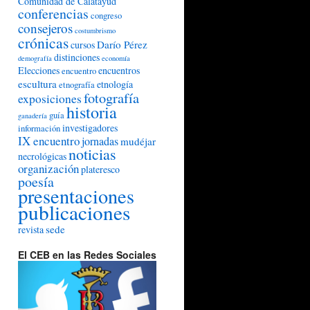
Comunidad de Calatayud
conferencias
congreso
consejeros
costumbrismo
crónicas
Darío Pérez
cursos
distinciones
demografía
economía
Elecciones
encuentros
encuentro
escultura
etnología
etnografía
fotografía
exposiciones
historia
guía
ganadería
investigadores
información
IX encuentro
jornadas
mudéjar
noticias
necrológicas
organización
plateresco
poesía
presentaciones
publicaciones
sede
revista
El CEB en las Redes Sociales