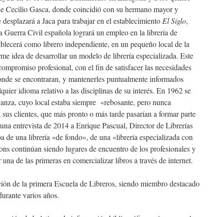
a de Cecilio Gasca, donde coincidió con su hermano mayor y
desplazará a Jaca para trabajar en el establecimiento
El Siglo
,
a Guerra Civil española logrará un empleo en la librería de
blecerá como librero independiente, en un pequeño local de la
rme idea de desarrollar un modelo de librería especializada. Este
ompromiso profesional, con el fin de satisfacer las necesidades
á donde se encontraran, y mantenerles puntualmente informados
quier idioma relativo a las disciplinas de su interés. En 1962 se
aganza, cuyo local estaba siempre «rebosante, pero nunca
 sus clientes, que más pronto o más tarde pasarían a formar parte
na entrevista de 2014 a Enrique Pascual, Director de Librerías
a de una librería «de fondo», de una «librería especializada con
ons continúan siendo lugares de encuentro de los profesionales y
 una de las primeras en comercializar libros a través de internet.
ción de la primera Escuela de Libreros, siendo miembro destacado
durante varios años.