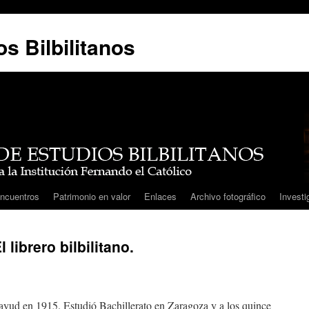
s Bilbilitanos
ncuentros
Patrimonio en valor
Enlaces
Archivo fotográfico
Investi
 librero bilbilitano.
ayud en 1915. Estudió Bachillerato en Zaragoza y a los quince