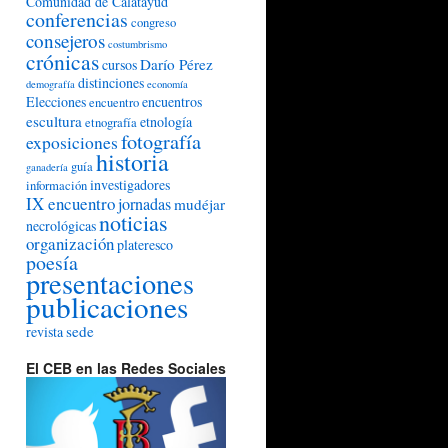
Comunidad de Calatayud
conferencias
congreso
consejeros
costumbrismo
crónicas
Darío Pérez
cursos
distinciones
demografía
economía
Elecciones
encuentros
encuentro
escultura
etnología
etnografía
fotografía
exposiciones
historia
guía
ganadería
investigadores
información
IX encuentro
jornadas
mudéjar
noticias
necrológicas
organización
plateresco
poesía
presentaciones
publicaciones
sede
revista
El CEB en las Redes Sociales