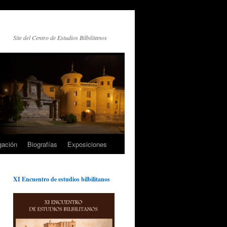
Site del Centro de Estudios Bilbilitanos
gación
Biografías
Exposiciones
XI Encuentro de estudios bilbilitanos