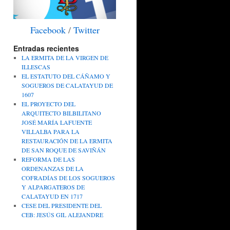
Facebook
/
Twitter
Entradas recientes
LA ERMITA DE LA VIRGEN DE
ILLESCAS
EL ESTATUTO DEL CÁÑAMO Y
SOGUEROS DE CALATAYUD DE
1607
EL PROYECTO DEL
ARQUITECTO BILBILITANO
JOSÉ MARÍA LAFUENTE
VILLALBA PARA LA
RESTAURACIÓN DE LA ERMITA
DE SAN ROQUE DE SAVIÑÁN
REFORMA DE LAS
ORDENANZAS DE LA
COFRADÍAS DE LOS SOGUEROS
Y ALPARGATEROS DE
CALATAYUD EN 1717
CESE DEL PRESIDENTE DEL
CEB: JESÚS GIL ALEJANDRE