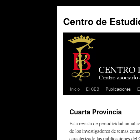
Centro de Estudio
Inicio
El CEB
Publicaciones
E
Saltar
al
Cuarta Provincia
contenido
Esta revista de periodicidad anual s
de los investigadores de temas coma
caracterizado las publicaciones del 