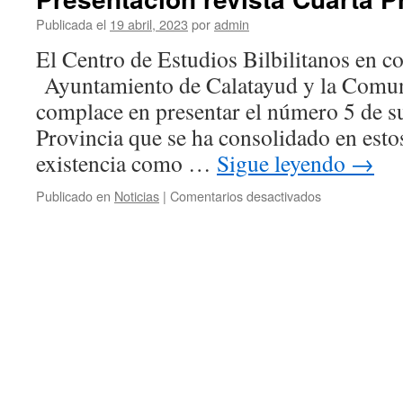
Publicada el
19 abril, 2023
por
admin
El Centro de Estudios Bilbilitanos en c
Ayuntamiento de Calatayud y la Comun
complace en presentar el número 5 de su
Provincia que se ha consolidado en esto
existencia como …
Sigue leyendo
→
en
Publicado en
Noticias
|
Comentarios desactivados
Presentación
revista
Cuarta
Provincia
nº
5