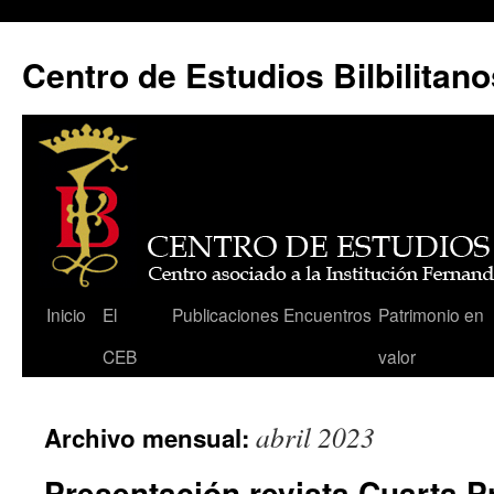
Centro de Estudios Bilbilitano
Saltar
Inicio
El
Publicaciones
Encuentros
Patrimonio en
al
CEB
valor
contenido
abril 2023
Archivo mensual:
Presentación revista Cuarta Pr