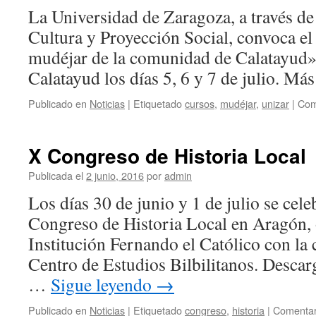
de
La Universidad de Zaragoza, a través de
la
Cultura y Proyección Social, convoca el 
Comunidad
de
mudéjar de la comunidad de Calatayud» 
Calatayud
Calatayud los días 5, 6 y 7 de julio. M
Publicado en
Noticias
|
Etiquetado
cursos
,
mudéjar
,
unizar
|
Com
X Congreso de Historia Local
Publicada el
2 junio, 2016
por
admin
Los días 30 de junio y 1 de julio se cel
Congreso de Historia Local en Aragón, 
Institución Fernando el Católico con la 
Centro de Estudios Bilbilitanos. Descar
…
Sigue leyendo
→
Publicado en
Noticias
|
Etiquetado
congreso
,
historia
|
Comentar