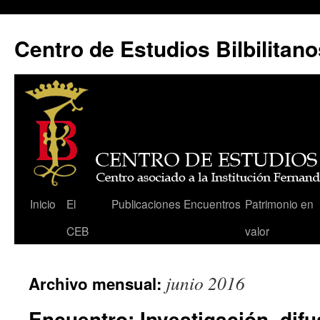
Centro de Estudios Bilbilitano
Saltar
Inicio
El
Publicaciones
Encuentros
Patrimonio en
al
CEB
valor
contenido
junio 2016
Archivo mensual:
Encuentro: Investigación, dif