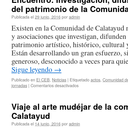
del patrimonio de la Comunid
Publicada el
29 junio, 2016
por
admin
Existen en la Comunidad de Calatayud 
y asociaciones que investigan, difunden
patrimonio artístico, histórico, cultura
Están desarrollando un gran esfuerzo, s
generoso, desconocido a veces para qui
Sigue leyendo
→
Publicado en
El CEB
,
Noticias
|
Etiquetado
actos
,
Comunidad de
en
jornadas
|
Comentarios desactivados
Encuentro:
Investigación,
difusión
Viaje al arte mudéjar de la c
y
Calatayud
defensa
del
Publicada el
14 junio, 2016
por
admin
patrimonio