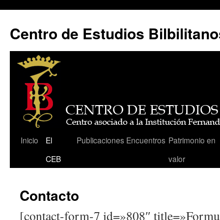
Centro de Estudios Bilbilitano
Saltar
Inicio
El
Publicaciones
Encuentros
Patrimonio en
al
CEB
valor
contenido
Contacto
[contact-form-7 id=»808″ title=»Formul