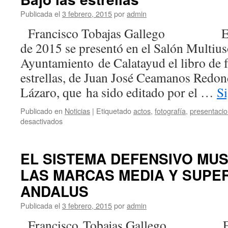
Publicada el
3 febrero, 2015
por
admin
Francisco Tobajas Gallego El pa
de 2015 se presentó en el Salón Multius
Ayuntamiento de Calatayud el libro de f
estrellas, de Juan José Ceamanos Redon
Lázaro, que ha sido editado por el …
S
Publicado en
Noticias
|
Etiquetado
actos
,
fotografía
,
presentaci
en
desactivados
Bajo
las
estrellas
EL SISTEMA DEFENSIVO MU
LAS MARCAS MEDIA Y SUPER
ANDALUS
Publicada el
3 febrero, 2015
por
admin
Francisco Tobajas Gallego El pa