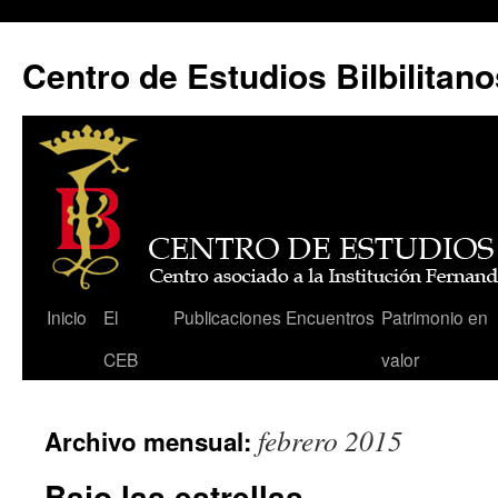
Centro de Estudios Bilbilitano
Saltar
Inicio
El
Publicaciones
Encuentros
Patrimonio en
al
CEB
valor
contenido
febrero 2015
Archivo mensual:
Bajo las estrellas