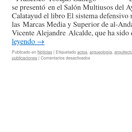
se presentó en el Salón Multiusos del 
Calatayud el libro El sistema defensiv
las Marcas Media y Superior de al-Anda
Vicente Alejandre Alcalde, que ha sid
leyendo
→
Publicado en
Noticias
|
Etiquetado
actos
,
arqueología
,
arquitect
en
publicaciones
|
Comentarios desactivados
EL
SISTEMA
DEFENSIVO
MUSULMÁN
ENTRE
LAS
MARCAS
MEDIA
Y
SUPERIOR
DE
AL-