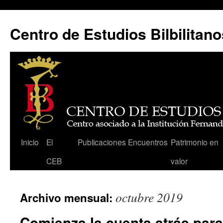
Centro de Estudios Bilbilitano
Saltar
Inicio
El
Publicaciones
Encuentros
Patrimonio en
al
CEB
valor
contenido
octubre 2019
Archivo mensual:
Comienza la cuenta atrás para