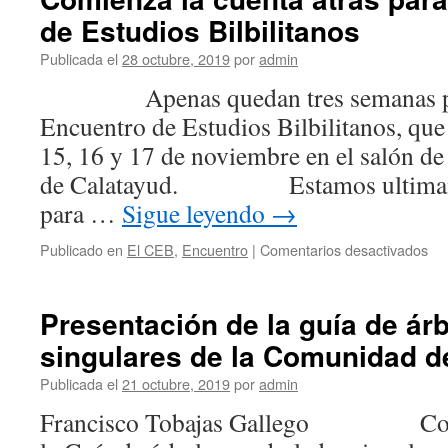
de Estudios Bilbilitanos
Publicada el
28 octubre, 2019
por
admin
Apenas quedan tres semanas para 
Encuentro de Estudios Bilbilitanos, que 
15, 16 y 17 de noviembre en el salón de
de Calatayud. Estamos ultimando
para …
Sigue leyendo
→
en
Publicado en
El CEB
,
Encuentro
|
Comentarios desactivados
Co
la
cu
Presentación de la guía de ár
atr
singulares de la Comunidad d
pa
el
Publicada el
21 octubre, 2019
por
admin
X
En
Francisco Tobajas Gallego Como 
de