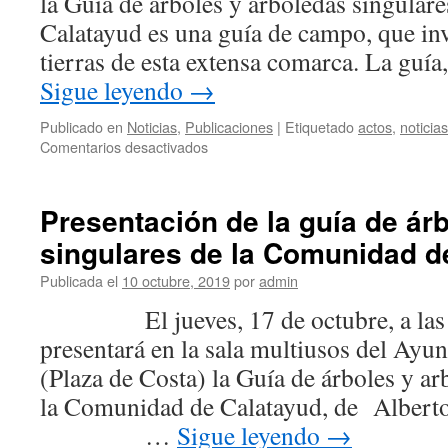
la Guía de árboles y arboledas singular
Est
Bil
Calatayud es una guía de campo, que invi
tierras de esta extensa comarca. La guía
Sigue leyendo
→
Publicado en
Noticias
,
Publicaciones
|
Etiquetado
actos
,
noticias
en
Comentarios desactivados
Presentación
de
la
Presentación de la guía de ár
guía
singulares de la Comunidad d
de
árboles
Publicada el
10 octubre, 2019
por
admin
y
arboledas
El jueves, 17 de octubre, a las 2
singulares
presentará en la sala multiusos del Ayu
de
la
(Plaza de Costa) la Guía de árboles y ar
Comunidad
la Comunidad de Calatayud, de Alberto
de
Calatayud
…
Sigue leyendo
→