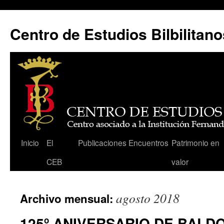
Centro de Estudios Bilbilitano
Saltar
Inicio
El
Publicaciones
Encuentros
Patrimonio en
al
CEB
valor
contenido
agosto 2018
Archivo mensual:
125º ANIVERSARIO DE BAL