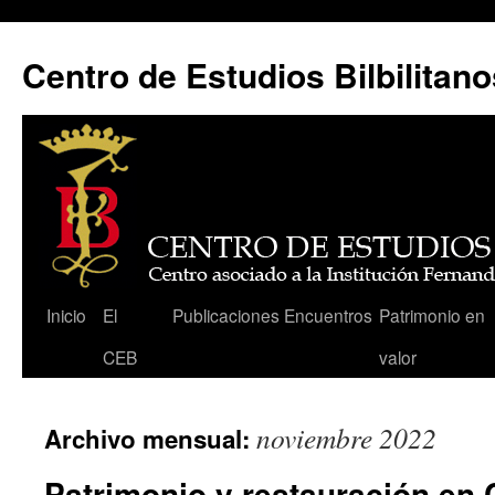
Centro de Estudios Bilbilitano
Saltar
Inicio
El
Publicaciones
Encuentros
Patrimonio en
al
CEB
valor
contenido
noviembre 2022
Archivo mensual:
Patrimonio y restauración en 