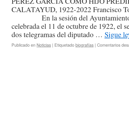
PÉREZ GARCÍA COMO HIJO PRED
después
CALATAYUD, 1922-2022 Francisco Tob
En la sesión del Ayuntamiento 
celebrada el 11 de octubre de 1922, el se
dos telegramas del diputado …
Sigue l
Publicado en
Noticias
|
Etiquetado
biografías
|
Comentarios des