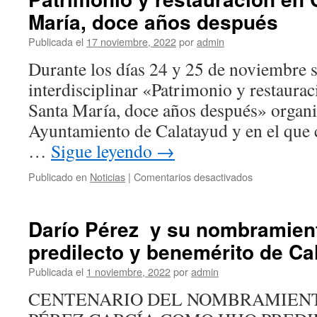
María, doce años después
Publicada el
17 noviembre, 2022
por
admin
Durante los días 24 y 25 de noviembre s
interdisciplinar «Patrimonio y restaura
Santa María, doce años después» organ
Ayuntamiento de Calatayud y en el que 
…
Sigue leyendo
→
en
Publicado en
Noticias
|
Comentarios desactivados
Patrimonio
y
restauración
Darío Pérez y su nombramien
en
predilecto y benemérito de Ca
Calatayud:
Santa
Publicada el
1 noviembre, 2022
por
admin
María,
doce
CENTENARIO DEL NOMBRAMIENT
años