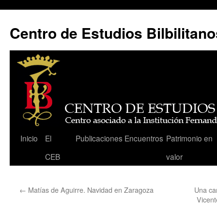
Centro de Estudios Bilbilitano
Saltar
Inicio
El
Publicaciones
Encuentros
Patrimonio en
al
CEB
valor
contenido
←
Matías de Aguirre. Navidad en Zaragoza
Una car
Vicent